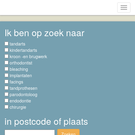
Toggl
navig
Ik ben op zoek naar
tandarts
kindertandarts
kroon -en brugwerk
orthodontist
bleaching
implantaten
facings
tandprothesen
parodontoloog
endodontie
chirurgie
in postcode of plaats
Zoeken