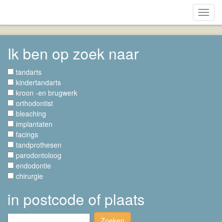
Toggl
navig
Ik ben op zoek naar
tandarts
kindertandarts
kroon -en brugwerk
orthodontist
bleaching
implantaten
facings
tandprothesen
parodontoloog
endodontie
chirurgie
in postcode of plaats
Zoeken