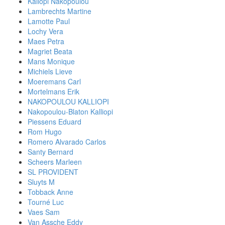
Kallopi Nakopoulou
Lambrechts Martine
Lamotte Paul
Lochy Vera
Maes Petra
Magriet Beata
Mans Monique
Michiels Lieve
Moeremans Carl
Mortelmans Erik
NAKOPOULOU KALLIOPI
Nakopoulou-Blaton Kalliopi
Piessens Eduard
Rom Hugo
Romero Alvarado Carlos
Santy Bernard
Scheers Marleen
SL PROVIDENT
Sluyts M
Tobback Anne
Tourné Luc
Vaes Sam
Van Assche Eddy