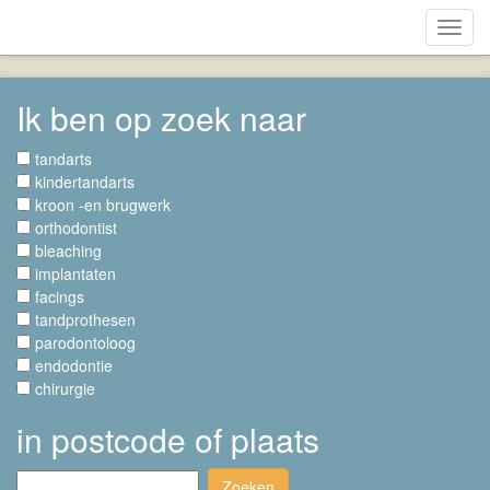
Toggl
navig
Ik ben op zoek naar
tandarts
kindertandarts
kroon -en brugwerk
orthodontist
bleaching
implantaten
facings
tandprothesen
parodontoloog
endodontie
chirurgie
in postcode of plaats
Zoeken