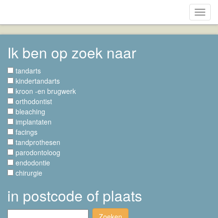
Toggl
navig
Ik ben op zoek naar
tandarts
kindertandarts
kroon -en brugwerk
orthodontist
bleaching
implantaten
facings
tandprothesen
parodontoloog
endodontie
chirurgie
in postcode of plaats
Zoeken