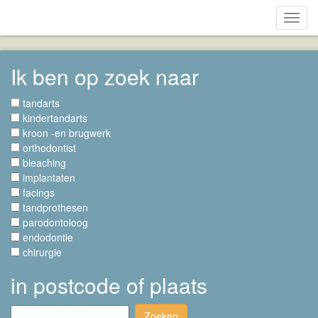
Toggl
navig
Ik ben op zoek naar
tandarts
kindertandarts
kroon -en brugwerk
orthodontist
bleaching
implantaten
facings
tandprothesen
parodontoloog
endodontie
chirurgie
in postcode of plaats
Zoeken