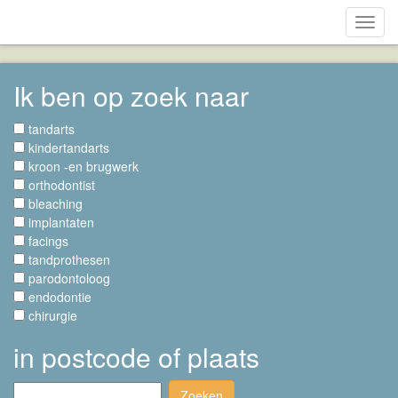
Toggl
navig
Ik ben op zoek naar
tandarts
kindertandarts
kroon -en brugwerk
orthodontist
bleaching
implantaten
facings
tandprothesen
parodontoloog
endodontie
chirurgie
in postcode of plaats
Zoeken