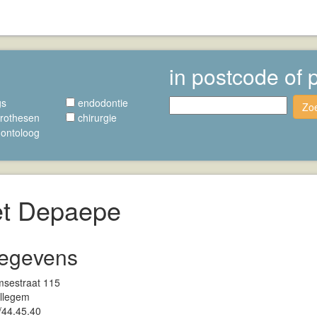
in postcode of 
gs
endodontie
Zo
rothesen
chirurgie
ontoloog
et Depaepe
egevens
msestraat 115
llegem
/44.45.40