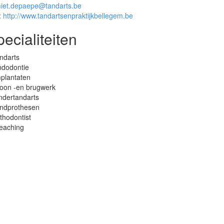
iet.depaepe@tandarts.be
:
http://www.tandartsenpraktijkbellegem.be
ecialiteiten
ndarts
ndodontie
plantaten
roon -en brugwerk
ndertandarts
andprothesen
thodontist
leaching