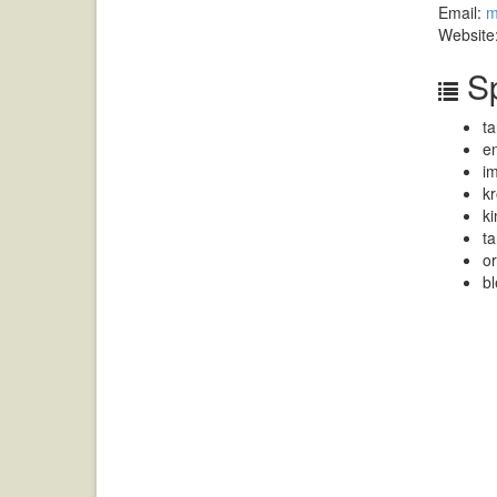
Email:
m
Website
Sp
ta
e
im
k
ki
t
or
b