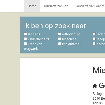
Home
Tandarts zoeken
Tandarts van wacht
Ik ben op zoek naar
tandarts
orthodontist
facin
kindertandarts
bleaching
tandp
kroon -en
implantaten
parod
brugwerk
Mi
G
Bellege
8510 Be
Tel: 056