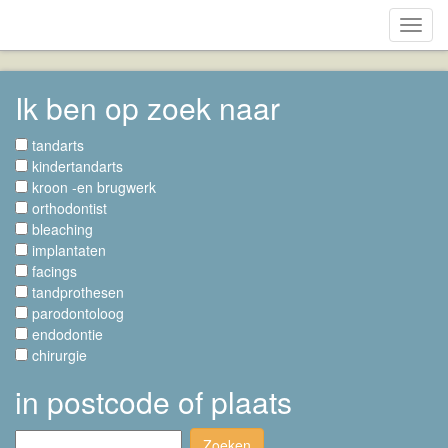
Toggl
navig
Ik ben op zoek naar
tandarts
kindertandarts
kroon -en brugwerk
orthodontist
bleaching
implantaten
facings
tandprothesen
parodontoloog
endodontie
chirurgie
in postcode of plaats
Zoeken