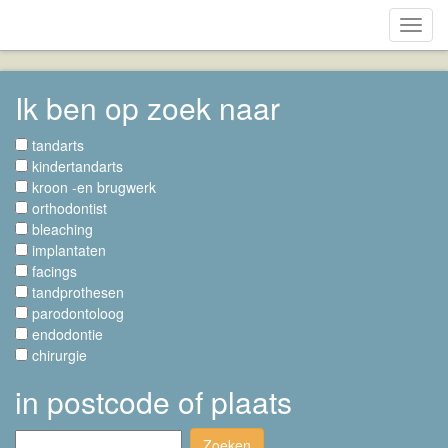
Toggl
navig
Ik ben op zoek naar
tandarts
kindertandarts
kroon -en brugwerk
orthodontist
bleaching
implantaten
facings
tandprothesen
parodontoloog
endodontie
chirurgie
in postcode of plaats
Zoeken