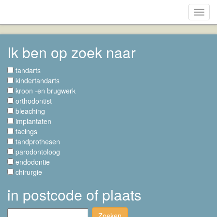
Toggl
navig
Ik ben op zoek naar
tandarts
kindertandarts
kroon -en brugwerk
orthodontist
bleaching
implantaten
facings
tandprothesen
parodontoloog
endodontie
chirurgie
in postcode of plaats
Zoeken