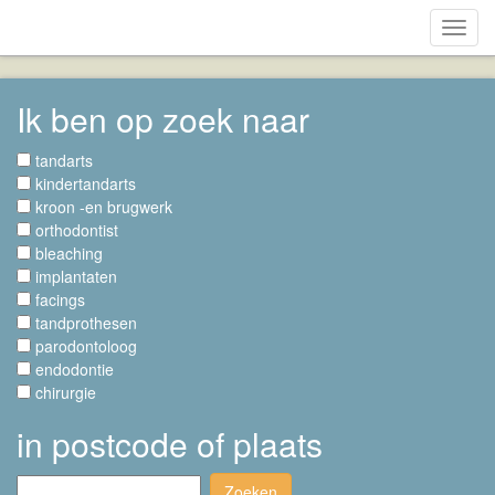
Toggl
navig
Ik ben op zoek naar
tandarts
kindertandarts
kroon -en brugwerk
orthodontist
bleaching
implantaten
facings
tandprothesen
parodontoloog
endodontie
chirurgie
in postcode of plaats
Zoeken