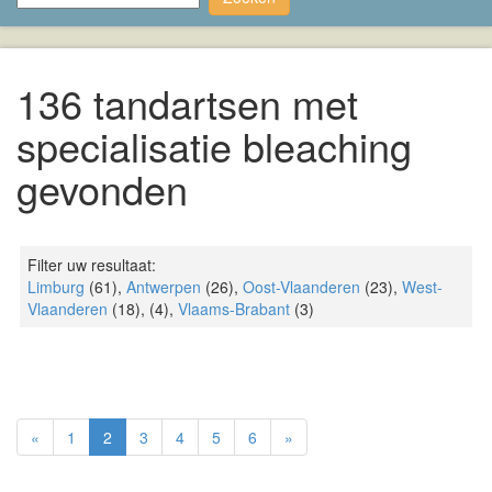
136 tandartsen met
specialisatie bleaching
gevonden
Filter uw resultaat:
Limburg
(61),
Antwerpen
(26),
Oost-Vlaanderen
(23),
West-
Vlaanderen
(18),
(4),
Vlaams-Brabant
(3)
«
1
2
3
4
5
6
»