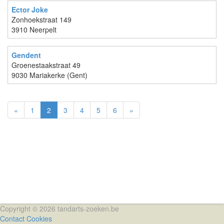
Ector Joke
Zonhoekstraat 149
3910 Neerpelt
Gendent
Groenestaakstraat 49
9030 Mariakerke (Gent)
«
1
2
3
4
5
6
»
Copyright © 2026 tandarts-zoeken.be
Contact
Cookies